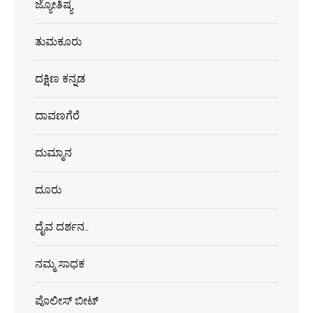
ಜ್ಯೋತಿಷ್ಯ
ತುಮಕೂರು
ದಕ್ಷಿಣ ಕನ್ನಡ
ದಾವಣಗೆರೆ
ದುಮ್ಮಾನ
ದೂರು
ದೈವ ದರ್ಶನ..
ನಮ್ಮ ಸಾಧಕ
ಪೊಲೀಸ್ ಬೀಟ್