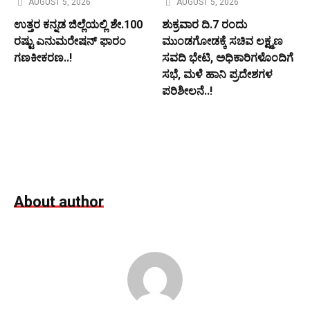
AUGUST 5, 2026
AUGUST 5, 2026
ಉತ್ತರ ಕನ್ನಡ ಜಿಲ್ಲೆಯಲ್ಲಿ ಶೇ.100
ಶುಕ್ರವಾರ ದಿ.7 ರಂದು
ರಷ್ಟು ಎನುಮರೇಷನ್ ಫಾರಂ
ಮುಂಡಗೋಡಕ್ಕೆ ಸಚಿವ ಲಕ್ಷ್ಮಣ
ಗಣಕೀಕರಣ..!
ಸವದಿ ಭೇಟಿ, ಅಧಿಕಾರಿಗಳೊಂದಿಗೆ
ಸಭೆ, ಮಳೆ ಹಾನಿ ಪ್ರದೇಶಗಳ
ಪರಿಶೀಲನೆ..!
About author