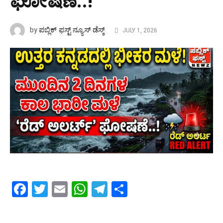
ಘೋಷಣೆ..!
ಪಬ್ಲಿಕ್ ಫಸ್ಟ್ ನ್ಯೂಸ್ ಡೆಸ್ಕ್
by
JULY 1, 2026
Facebook
Twitter
Email
WhatsApp
Telegram
Share