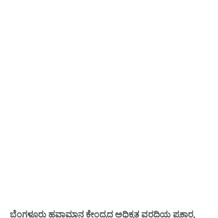
ಬೆಂಗಳೂರು ಹವಾಮಾನ ಕೇಂದ್ರದ ಅಧಿಕೃತ ವರದಿಯ ಪ್ರಕಾರ,