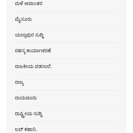
ಮಳೆ ಅವಾಂತರ
ಮೈಸೂರು
ಯಲ್ಲಾಪುರ ಸುದ್ದಿ
ರಹಸ್ಯ ಕಾರ್ಯಾಚರಣೆ
ರಾಜಕೀಯ ಪಡಸಾಲೆ..
ರಾಜ್ಯ
ರಾಯಚೂರು
ರಾಷ್ಟ್ರೀಯ ಸುದ್ದಿ
ಲವ್ ಕಹಾನಿ..