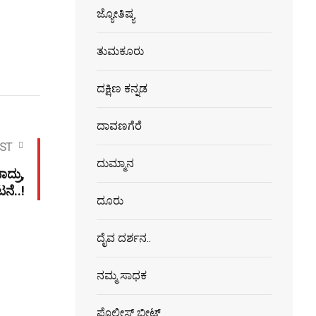
ಜ್ಯೋತಿಷ್ಯ
ತುಮಕೂರು
ದಕ್ಷಿಣ ಕನ್ನಡ
ದಾವಣಗೆರೆ
ST
ದುಮ್ಮಾನ
ಾದ್ರು,
ನೆ..!
ದೂರು
ದೈವ ದರ್ಶನ..
ನಮ್ಮ ಸಾಧಕ
ಪೊಲೀಸ್ ಬೀಟ್