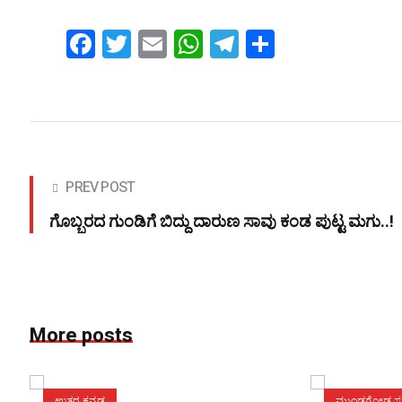
Facebook
Twitter
Email
WhatsApp
Telegram
Share
PREV POST
ಗೊಬ್ಬರದ ಗುಂಡಿಗೆ ಬಿದ್ದು ದಾರುಣ ಸಾವು ಕಂಡ ಪುಟ್ಟ ಮಗು..!
More posts
ಉತ್ತರ ಕನ್ನಡ
ಮುಂಡಗೋಡ ಸುದ