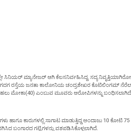
ೇ ಸಿನಿಯರ್ ಮ್ಯಾನೇಜರ್ ಆಗಿ ಕೆಲಸ‌ನಿರ್ವಹಿಸಿದ್ದ. ಸದ್ಯ ನಿವೃತ್ತಿಯಾಗಿರ
ಗದಗ ರಸ್ತೆಯ ಜನತಾ ಕಾಲೋನಿಯ ಚಂದ್ರಶೇಖರ ಕೊಟಿಲಿಂಗಮ್ ನೆರೆಲ್ಲ
ಸಿಂಹಲು ಮೋಕಾ(40) ಎಂಬುವ ಮೂವರು ಆರೋಪಿಗಳನ್ನು ಬಂಧಿಸಲಾಗಿದೆ
ುಗಳು ಹಾಗೂ ಕಾರುಗಳಲ್ಲಿ ಸಾಗಾಟ ಮಾಡುತ್ತಿದ್ದ ಅಂದಾಜು 10 ಕೋಟಿ 75 ಲ
ಿದ ಬಂಗಾರದ ಗಟ್ಟಿಗಳನ್ನು ವಶಪಡಿಸಿಕೊಳ್ಳಲಾಗಿದೆ.