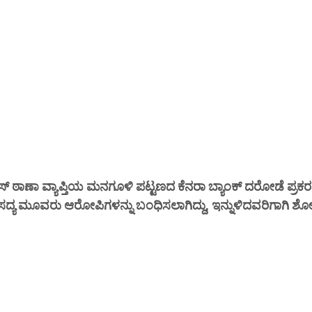
ಠಾಣಾ ವ್ಯಾಪ್ತಿಯ ಮನಗೂಳಿ ಪಟ್ಟಣದ ಕೆನರಾ ಬ್ಯಾಂಕ್‌ ದರೋಡೆ ಪ್ರಕ
ಿ ಸದ್ಯ ಮೂವರು ಆರೋಪಿಗಳನ್ನು ಬಂಧಿಸಲಾಗಿದ್ದು, ಇನ್ನುಳಿದವರಿಗಾಗಿ ಶ