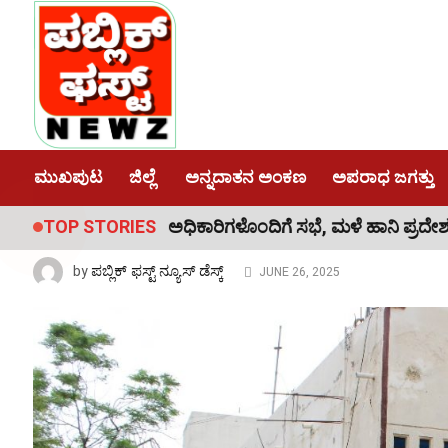
BIG BREAKING
ಅಪರಾಧ ಜಗತ್ತು
ವಿಜಯಪುರ
ರಾಜ್ಯವನ್ನೇ ಬೆಚ್ಚಿ ಬೀಳಿಸಿದ್
ಬೇಧಿಸಿದ ಪೊಲೀಸರು, 58 ಕ
ಮುಖಪುಟ
ಜಿಲ್ಲೆ
ಅನ್ನದಾತನ ಅಂಕಣ
ಅಪರಾಧ ಜಗತ್ತು
ಅಂದರ್..!
, ಅಧಿಕಾರಿಗಳೊಂದಿಗೆ ಸಭೆ, ಮಳೆ ಹಾನಿ ಪ್ರದೇಶಗಳ ಪರಿಶೀಲನೆ..!
TOP STORIES
ಮುಂ
ಪಬ್ಲಿಕ್ ಫಸ್ಟ್ ನ್ಯೂಸ್ ಡೆಸ್ಕ್
by
JUNE 26, 2025