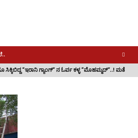
..
್” ನ ಓರ್ವ ಕಳ್ಳ “ಮೊಹಮ್ಮದ್”..! ಮತ್ತೋರ್ವ ಪರಾರಿ, “ಥ್ಯಾಂಕ್ಯೂ ಪೊಲೀ