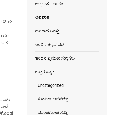
ಅನ್ನದಾತನ ಅಂಕಣ
ಅಪಘಾತ
 ಕಿಟಕಿಯ
ಅಪರಾಧ ಜಗತ್ತು
ಣ ರೂ.
ಕೊಂಡು
ಇಂದಿನ ಚಿನ್ನದ ಬೆಲೆ
ಇಂದಿನ ಪ್ರಮುಖ ಸುದ್ದಿಗಳು
ಉತ್ತರ ಕನ್ನಡ
Uncategorized
ಕೋವಿಡ್ ಅಪಡೇಟ್ಸ್
ಿಎಸ್‌ಐ
ವಿನೋದ
ಮುಂಡಗೋಡ ಸುದ್ದಿ
ನೊಳಗೊಂಡ