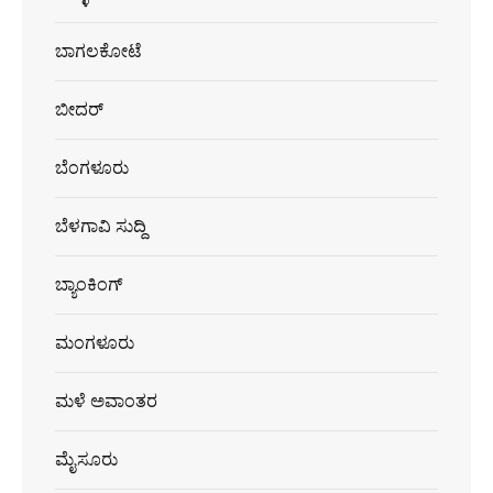
ಬಾಗಲಕೋಟೆ
ಬೀದರ್
ಬೆಂಗಳೂರು
ಬೆಳಗಾವಿ ಸುದ್ದಿ
ಬ್ಯಾಂಕಿಂಗ್
ಮಂಗಳೂರು
ಮಳೆ ಅವಾಂತರ
ಮೈಸೂರು