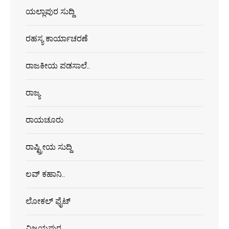
ಯಲ್ಲಾಪುರ ಸುದ್ದಿ
ರಹಸ್ಯ ಕಾರ್ಯಾಚರಣೆ
ರಾಜಕೀಯ ಪಡಸಾಲೆ..
ರಾಜ್ಯ
ರಾಯಚೂರು
ರಾಷ್ಟ್ರೀಯ ಸುದ್ದಿ
ಲವ್ ಕಹಾನಿ..
ಲೋಕಲ್ ಫೈಟ್
ವಿಜಯಪುರ