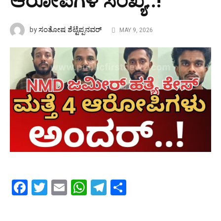
ಆರೋಪಿಗಳ‌ ಸಂಖ್ಯೆ..!
ಸಂತೋಷ ಶೆಟ್ಟೆಪ್ಪನವರ್
by
MAY 9, 2026
Facebook
Twitter
Email
WhatsApp
Telegram
Share