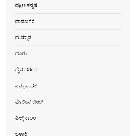
ದಕ್ಷಿಣ ಕನ್ನಡ
ದಾವಣಗೆರೆ
ದುಮ್ಮಾನ
ದೂರು
ದೈವ ದರ್ಶನ..
ನಮ್ಮ ಸಾಧಕ
ಪೊಲೀಸ್ ಬೀಟ್
ಫಿಲ್ಮ್ ಕಾಲಂ
ಬಳ್ಳಾರಿ