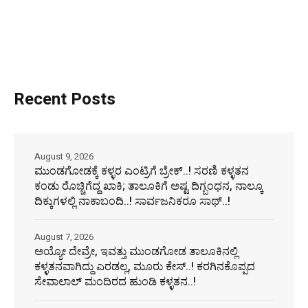
Recent Posts
August 9, 2026
ಮುಂಡಗೋಡಕ್ಕೆ ಕಳ್ಳರ ಎಂಟ್ರಿಗೆ ಬ್ರೇಕ್..! ಸರಣಿ ಕಳ್ಳತನ
ಕಂಡು ರೊಚ್ಚಿಗೆದ್ದ ಖಾಕಿ; ತಾಲೂಕಿಗೆ ಅಷ್ಟ ದಿಗ್ಬಂಧನ, ನಾಲ್ಕೂ
ದಿಕ್ಕುಗಳಲ್ಲಿ ನಾಕಾಬಂದಿ..! ಸಾರ್ವಜನಿಕರೂ ಸಾಥ್..!
August 7, 2026
ಅಯ್ಯೋ ದೇವ್ರೇ, ಇವತ್ತು ಮುಂಡಗೋಡ ತಾಲೂಕಿನಲ್ಲಿ
ಕಳ್ಳತನವಾಗಿದ್ದು ಎರಡಲ್ಲ, ಮೂರು ಕೇಸ್..! ಕರಗಿನಕೊಪ್ಪದ
ಸೇವಾಲಾಲ್ ಮಂದಿರದ ಹುಂಡಿ ಕಳ್ಳತನ..!