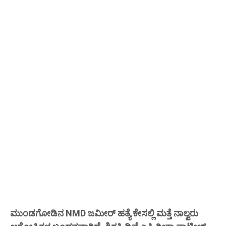
ಮುಂಡಗೋಡಿನ NMD ಜಮೀರ್ ಹತ್ಯೆ ಕೇಸಲ್ಲಿ ಮತ್ತೆ ನಾಲ್ವರು