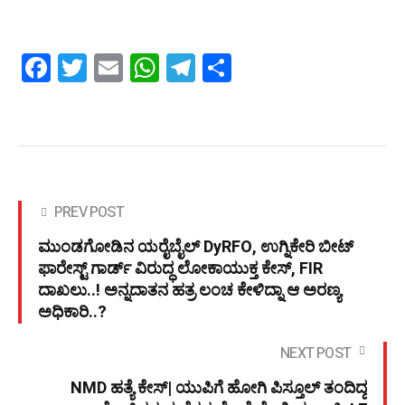
Facebook
Twitter
Email
WhatsApp
Telegram
Share
PREV POST
ಮುಂಡಗೋಡಿನ ಯರೈಬೈಲ್ DyRFO, ಉಗ್ನಿಕೇರಿ ಬೀಟ್
ಫಾರೇಸ್ಟ್ ಗಾರ್ಡ್ ವಿರುದ್ಧ ಲೋಕಾಯುಕ್ತ ಕೇಸ್, FIR
ದಾಖಲು..! ಅನ್ನದಾತನ ಹತ್ರ ಲಂಚ ಕೇಳಿದ್ನಾ ಆ ಅರಣ್ಯ
ಅಧಿಕಾರಿ..?
NEXT POST
NMD ಹತ್ಯೆ ಕೇಸ್| ಯುಪಿಗೆ ಹೋಗಿ ಪಿಸ್ತೂಲ್ ತಂದಿದ್ದ