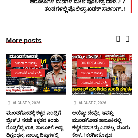
ಆರೋಪಿಗಳ ಮನೆಗಳ ಮೇಲೆ ಪೊಲೀಸ್ರ ದಾಳಿ..! 7
ತಂಡಗಳಲ್ಲಿ ಪೊಲೀಸ್ರ ಖಡಕ್ ಸರ್ಚಿಂಗ್..!
More posts
ಅಪರಾಧ ಜಗತ್ತು
BIG BREAKING
ಮುಂಡಗೋಡ ಸುದ್ದಿ
ಅಪರಾಧ ಜಗತ್ತು
ಮುಂಡಗೋಡ ಸುದ್ದಿ
AUGUST 9, 2026
AUGUST 7, 2026
ಮುಂಡಗೋಡಕ್ಕೆ ಕಳ್ಳರ ಎಂಟ್ರಿಗೆ
ಅಯ್ಯೋ ದೇವ್ರೇ, ಇವತ್ತು
ಬ್ರೇಕ್..! ಸರಣಿ ಕಳ್ಳತನ ಕಂಡು
ಮುಂಡಗೋಡ ತಾಲೂಕಿನಲ್ಲಿ
ರೊಚ್ಚಿಗೆದ್ದ ಖಾಕಿ; ತಾಲೂಕಿಗೆ ಅಷ್ಟ
ಕಳ್ಳತನವಾಗಿದ್ದು ಎರಡಲ್ಲ, ಮೂರು
ದಿಗ್ಬಂಧನ, ನಾಲ್ಕೂ ದಿಕ್ಕುಗಳಲ್ಲಿ
ಕೇಸ್..! ಕರಗಿನಕೊಪ್ಪದ