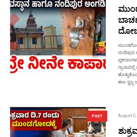
ಮುಂಡ
ಬಾಚಣ
ದೋಚಿದ
ಮುಂಡಗೋಡ 
ನಂದಿಪುರ ಗ್
ಪ್ರಕರಣಗಳು
ಗ್ರಾಮದಲ್ಲ
ಹೊತ್ತುಕೊಂ
ಹಣ ಸ್ವಲ್ಪ
August 5,
POST
ಶುಕ್ರ