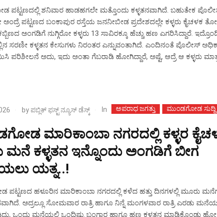
ಪಟ್ಟಣದಲ್ಲಿ ಶನಿವಾರ ಹಾಡಹಗಲೇ ಮತ್ತೊಂದು ಕಳ್ಳತನವಾಗಿದೆ. ಬಹುತೇಕ ಪೊಲ
ೇ ಅಂದ್ರೆ ಪಟ್ಟಣದ ಬಂಕಾಪುರ ರಸ್ತೆಯ ಜನನೀಬೀಡ ಪ್ರದೇಶದಲ್ಲೇ ಕಳ್ಳರು ಕೈಚಳಕ ತೋರಿದ
ಬ್ಬಿಣದ ಅಂಗಡಿಗೆ ನುಗ್ಗಿರೋ ಕಳ್ಳರು 13 ಸಾವಿರಕ್ಕೂ ಹೆಚ್ಚು ಹಣ ಎಗರಿಸಿದ್ದಾರೆ. ಇದ್ರೊಂದ
ಲಿನ ಸರಣೀ ಕಳ್ಳತನ ಕೇಸುಗಳು ನಿರಂತರ ಎನ್ನುವಂತಾಗಿದೆ. ಎಂದಿನಂತೆ ಪೊಲೀಸ್ ಅಧಿಕ
ಗಮಿಸಿ ಪರಿಶೀಲನೆ ಅದು, ಇದು ಅಂತಾ ಗೆಬರಾಡಿ ಹೋಗಿದ್ದಾರೆ, ಅಷ್ಟೆ, ಆದ್ರೆ ಆ ಕಳ್ಳರು ಮಾತ್
ಅಪರಾಧ ಜಗತ್ತು
ಮುಂಡಗೋಡ ಸುದ್ದಿ
In
2026
by
ಪಬ್ಲಿಕ್ ಫಸ್ಟ್ ನ್ಯೂಸ್ ಡೆಸ್ಕ್
ಗೋಡ ಮಾರಿಕಾಂಬಾ ನಗರದಲ್ಲಿ ಕಳ್ಳರ ಕೈಚಳ
 ಮನೆ ಕಳ್ಳತನ ಇನ್ನೊಂದು ಅಂಗಡಿಗೆ ಬೀಗ
ಯಲು ಯತ್ನ..!
ಪಟ್ಟಣದ ಹಳೂರಿನ ಮಾರಿಕಾಂಬಾ ನಗರದಲ್ಲಿ ಕಳೆದ ಹತ್ತು ದಿನಗಳಲ್ಲಿ ಮೂರು ಮನೆ
ವಾಗಿದೆ. ಅದ್ರಲ್ಲೂ ಸೋಮವಾರ ರಾತ್ರಿ ಹಾಗೂ ನಿನ್ನೆ ಮಂಗಳವಾರ ರಾತ್ರಿ ಎರಡು ಮನೆಯ
ದ್ದು, ಒಂದು ಮನೆಯಲ್ಲಿ ಒಂದಿಷ್ಟು ಬಂಗಾರ ಹಾಗೂ ಹಣ ಕಳ್ಳತನ ಮಾಡಿಕೊಂಡು ಹೋಗಿದ