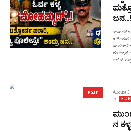
ಮತ್ತೋ
ಜನ..
ಮುಂಡಗೋಡ ಪ
ಖದೀಮರ ಪೈಕ
ಸಾರ್ವಜನಿಕ್
ಶಹಬ್ಬಾಶ್ 
ಪಬ್ಲಿಕ್ ಫಸ
August 3,
POST
BIG 
In
ಮುಂಡ
ನ ಕಳ