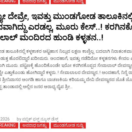
BREAKING
ಅಪರಾಧ ಜಗತ್ತು
ಮುಂಡಗೋಡ ಸುದ್ದಿ
ೋ ದೇವ್ರೇ, ಇವತ್ತು ಮುಂಡಗೋಡ ತಾಲೂಕಿನಲ್ಲ
ನವಾಗಿದ್ದು ಎರಡಲ್ಲ, ಮೂರು ಕೇಸ್..! ಕರಗಿನಕ
ಲಾಲ್ ಮಂದಿರದ ಹುಂಡಿ ಕಳ್ಳತನ..!
ಾಲೂಕಿನಲ್ಲಿ ಕಳ್ಳಕಾಕರ ಅಟ್ಟಹಾಸ ನಿಲ್ಲುವ ಲಕ್ಷಣ ಕಾಣ್ತಿಲ್ಲ. ಬದಲಾಗಿ ನಿರಾತಂಕವ
ಾಡುತ್ತ ಹೊರಟಿದ್ದಾರೆ ಖದೀಮರು. ಅಂದಹಾಗೆ, ಇವತ್ತು ನಡೆದಿರೋ ಕಳ್ಳತನಗಳು ಕೇವಲ
ಲಾಗಿ ಮೂರು. ಪಟ್ಟಣಕ್ಕೆ ಹೊಂದಿಕೊಂಡೇ ಇರೋ ಕರಗಿನಕೊಪ್ಪದ ಸೇವಾಲಾಲ್ ದೇವಸ್ಥ
 ಎತ್ತಾಕೊಂಡು ಹೋಗಿದ್ದಾರೆ ಕಳ್ಳರು..! ಸೇವಾಲಾಲರ ದೇವಸ್ಥಾನ..! ಅಂದಹಾಗೆ, ನಿನ್ನೆ ರಾತ
 ಶ್ರೀನಿವಾಸರ ಅಂಗಡಿ ಹಾಗೂ ಬಾಚಣಕಿಯ ಕರಿಯಮ್ಮ ದೇವಿ ದೇವಸ್ಥಾನದ ಜೊತೆ ಜೊ
 ತಾಂಡಾದಲ್ಲಿ ಅಲ್ಲಿನ ಜನರ ಆರಾಧ್ಯ ದೈವ ಶ್ರೀ...
 2026
by
ಪಬ್ಲಿಕ್ ಫಸ್ಟ್ ನ್ಯೂಸ್ ಡೆಸ್ಕ್
BREAKING
ಅಪರಾಧ ಜಗತ್ತು
ಮುಂಡಗೋಡ ಸುದ್ದಿ