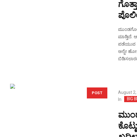
ಗೊತ್ತ
ಪೊಲೀಸ
ಮುಂಡಗೋಡ ತ
ಮಾಡ್ತಿದೆ.
ಪಡೆಯುವ ನೆ
ಅನ್ನೇ ಹೋಲು
ಬಿಡಿಸಲಾರದ 
August 2,
POST
BIG 
In
ಮುಂಡಗ
ಕೊಟ್