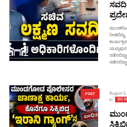
ಸವದಿ
ಪ್ರದೇ
ಮುಂಡಗೋಡ 
ನೀಡಲಿದ್ದು
ಕಾರ್ಯಕ್ರಮ
ಯಲ್ಲಾಪುರ
ನಡೆಸಲಿದ್ದ
ನಡೆಸಲಿದ
August 5,
POST
BIG 
In
ಮುಂಡ
ಸಿಕ್ಕ