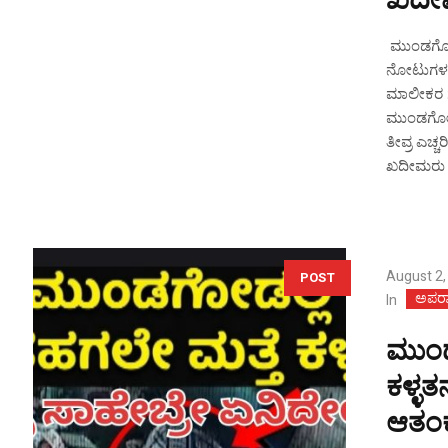
ಖದೀಮರ
ಮುಂಡಗೋಡ ಪ
ನೋಟುಗಳನ್
ಮಾಲೀಕರ ಗ
ಮುಂಡಗೋಡ ಪ
ತೀವ್ರ ಎಚ್
ಖದೀಮರು ಸ
August 2,
POST
ಅಪರಾ
In
ಮುಂಡ
ಕಳ್ಳತ
ಆತಂಕದ