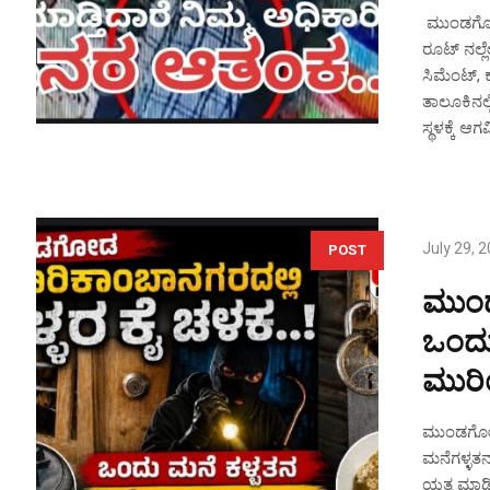
ಮುಂಡಗೋಡ 
ರೂಟ್ ನಲ್ಲ
ಸಿಮೆಂಟ್, ಕ
ತಾಲೂಕಿನಲ್
ಸ್ಥಳಕ್ಕೆ ಆ
July 29, 
POST
ಮುಂಡ
ಒಂದು
ಮುರಿ
ಮುಂಡಗೋಡ 
ಮನೆಗಳ್ಳತನ
ಯತ್ನ ಮಾಡಿ