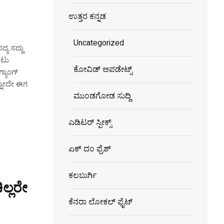
ಉತ್ತರ ಕನ್ನಡ
Uncategorized
್ಯ ಸದ್ದು
ೋಟು
ಕೋವಿಡ್ ಅಪಡೇಟ್ಸ್
್ಯಾಂಗ್
ಅನ್ನೋದೇ ಈಗ
ಮುಂಡಗೋಡ ಸುದ್ದಿ
ಎಡಿಟರ್ ಸ್ಪೀಕ್ಸ್
ಏಕ್ ದಂ ಫ್ರೆಶ್
ಕಲಬುರ್ಗಿ
ಿಲ್ಲರೇ
ಕೆನರಾ ಲೋಕಲ್ ಫೈಟ್