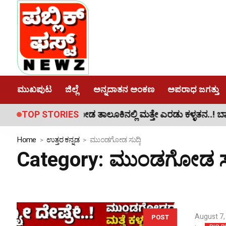
ಮುಖಪುಟ
ಜಿಲ್ಲೆ
ಅನ್ನದಾತನ ಅಂಕಣ
ಅಪರಾಧ ಜಗತ್ತು
ಲೂಕಿನಲ್ಲಿ ಮತ್ತೇ ಎರಡು ಕಳ್ಳತನ..! ಬಾಚಣಕಿ ದೇವಸ್ಥಾನ ಹಾಗೂ ನಂದ
TOP STORIES
Home
ಉತ್ತರ ಕನ್ನಡ
ಮುಂಡಗೋಡ ಸುದ್ದಿ
Category:
ಮುಂಡಗೋಡ ಸುದ
August 7,
POST