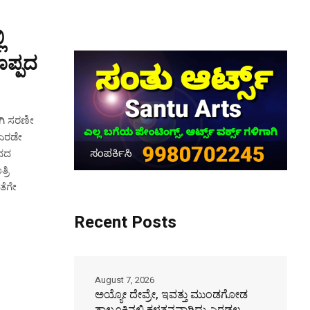
ಿ
ೊಪ್ಪದ
ಾಗಿ ಸರಣೀ
 ಎರಡೇ
ಾನದ
್ರಿ
ತೆಗೇ
Recent Posts
August 7, 2026
ಅಯ್ಯೋ ದೇವ್ರೇ, ಇವತ್ತು ಮುಂಡಗೋಡ