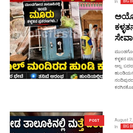
BIG 
In
ಅಯ್ಯ
ಕಳ್ಳತ
ಸೇವಾ
ಮುಂಡಗೋಡ ತ
ಕಳ್ಳತನ ಮ
ಅಲ್ಲ. ಬದ
ಹುಂಡಿಯನ್ನೇ
ನಂದಿಪುರದ
ಕರಗಿನಕೊಪ್ಪ
August 7,
POST
BIG 
In