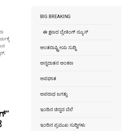
BIG BREAKING
ಈ ಕ್ಷಣದ ಬ್ರೇಕಿಂಗ್ ನ್ಯೂಸ್
ರು
್ಯಕ್ಕೆ
 ಜನ
ಅಂತರಾಷ್ಟ್ರೀಯ ಸುದ್ದಿ
ದ್,
ಅನ್ನದಾತನ ಅಂಕಣ
ಅಪಘಾತ
ಅಪರಾಧ ಜಗತ್ತು
ಇಂದಿನ ಚಿನ್ನದ ಬೆಲೆ
ಗ್”
ೆ
ಇಂದಿನ ಪ್ರಮುಖ ಸುದ್ದಿಗಳು