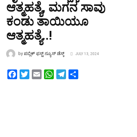
ಆತ್ಮಹತ್ಯೆ, ಮಗನ ಸಾವು
ಕಂಡು ತಾಯಿಯೂ
ಆತ್ಮಹತ್ಯೆ..!
ಪಬ್ಲಿಕ್ ಫಸ್ಟ್ ನ್ಯೂಸ್ ಡೆಸ್ಕ್
by
JULY 13, 2024
Facebook
Twitter
Email
WhatsApp
Telegram
Share