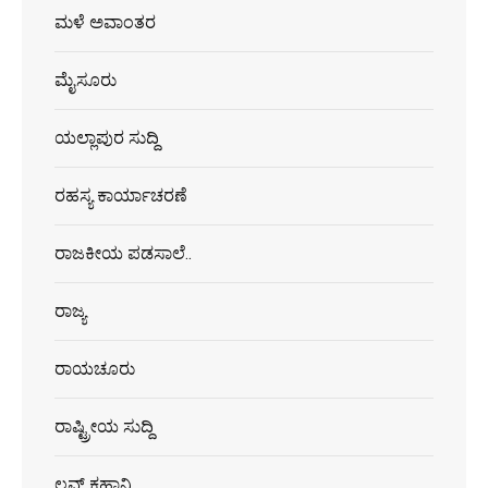
ಮಳೆ ಅವಾಂತರ
ಮೈಸೂರು
ಯಲ್ಲಾಪುರ ಸುದ್ದಿ
ರಹಸ್ಯ ಕಾರ್ಯಾಚರಣೆ
ರಾಜಕೀಯ ಪಡಸಾಲೆ..
ರಾಜ್ಯ
ರಾಯಚೂರು
ರಾಷ್ಟ್ರೀಯ ಸುದ್ದಿ
ಲವ್ ಕಹಾನಿ..