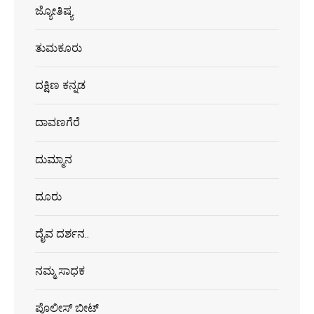
ಜ್ಯೋತಿಷ್ಯ
ತುಮಕೂರು
ದಕ್ಷಿಣ ಕನ್ನಡ
ದಾವಣಗೆರೆ
ದುಮ್ಮಾನ
ದೂರು
ದೈವ ದರ್ಶನ..
ನಮ್ಮ ಸಾಧಕ
ಪೊಲೀಸ್ ಬೀಟ್