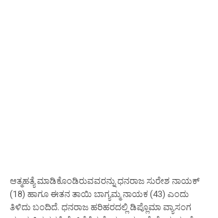
ಆತ್ಮಹತ್ಯೆ ಮಾಡಿಕೊಂಡಿರುವವರನ್ನು ಧನರಾಜ ಸುರೇಶ ನಾಯಕ್
(18) ಹಾಗೂ ಈತನ ತಾಯಿ ಬಾಗ್ಯಮ್ಮ ನಾಯಕ (43) ಎಂದು
ತಿಳಿದು ಬಂದಿದೆ. ಧನರಾಜ ಹರಿಹರದಲ್ಲಿ ಡಿಪ್ಲೊಮಾ ವ್ಯಾಸಂಗ