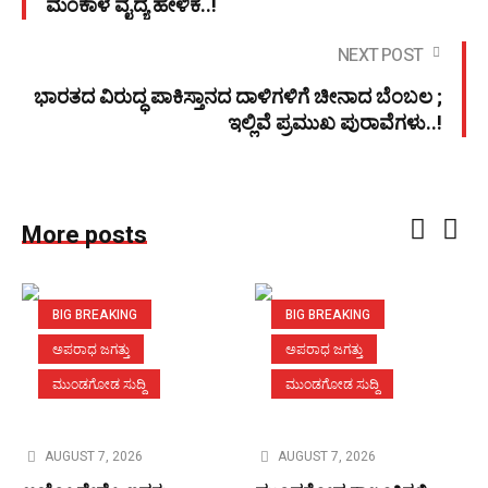
ಮಂಕಾಳ ವೈದ್ಯ ಹೇಳಿಕೆ..!
NEXT POST
ಭಾರತದ ವಿರುದ್ಧ ಪಾಕಿಸ್ತಾನದ ದಾಳಿಗಳಿಗೆ ಚೀನಾದ ಬೆಂಬಲ ;
ಇಲ್ಲಿವೆ ಪ್ರಮುಖ ಪುರಾವೆಗಳು..!
More posts
BIG BREAKING
BIG BREAKING
ಅಪರಾಧ ಜಗತ್ತು
ಅಪರಾಧ ಜಗತ್ತು
ಮುಂಡಗೋಡ ಸುದ್ದಿ
ಮುಂಡಗೋಡ ಸುದ್ದಿ
AUGUST 7, 2026
AUGUST 7, 2026