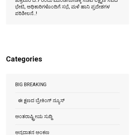
ಶುಕ್ರವಾರ ದಿ.7 ರಂದು ಮುಂಡಗೋಡಕ್ಕೆ ಸಚಿವ ಲಕ್ಷ್ಮಣ ಸವದಿ
ಭೇಟಿ, ಅಧಿಕಾರಿಗಳೊಂದಿಗೆ ಸಭೆ, ಮಳೆ ಹಾನಿ ಪ್ರದೇಶಗಳ
ಪರಿಶೀಲನೆ..!
Categories
BIG BREAKING
ಈ ಕ್ಷಣದ ಬ್ರೇಕಿಂಗ್ ನ್ಯೂಸ್
ಅಂತರಾಷ್ಟ್ರೀಯ ಸುದ್ದಿ
ಅನ್ನದಾತನ ಅಂಕಣ