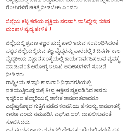
ರೋಗಿಗಳಿಗೆ ಚಿಕಿತ್ಸೆ ನೀಡಬೇಕು ಎಂದರು.
ಜಿಲ್ಲೆಯ ಕಟ್ಟ ಕಡೆಯ ವ್ಯಕ್ತಿಯ ಪರವಾಗಿ ನಾನಿದ್ದೇನೆ; ಸಚಿವ
ಮಂಕಾಳ ವೈದ್ಯ ಹೇಳಿಕೆ..!
ಜಿಲ್ಲೆಯಲ್ಲಿ ಶ್ರವಣ ತಜ್ಞರ ಹುದ್ದೆ ಖಾಲಿ ಇರುವ ಸಂಬಂಧಿಸಿದಂತೆ
ಪಕ್ಕದ ಜಿಲ್ಲೆಯಲ್ಲಿರುವ ತಜ್ಞ ವೈದ್ಯರನ್ನು ವಾರದಲ್ಲಿ 3 ದಿನಗಳ ಕಾಲ
ವೈದ್ಯಕೀಯ ವಿಜ್ಞಾನ ಸಂಸ್ಥೆಯಲ್ಲಿ ಕಾರ್ಯನಿರ್ವಹಿಸಲುವ ವ್ಯವಸ್ಥೆ
ಮಾಡುವಂತೆ ಆರೋಗ್ಯ ಇಲಾಖೆ ಅಧಿಕಾರಿಗಳಿಗೆ ಸೂಚನೆ
ನೀಡಿದರು.
ರಾಷ್ಟ್ರೀಯ ಹೆದ್ದಾರಿ ಕಾಮಗಾರಿ ನಿಧಾನಗತಿಯಲ್ಲಿ
ನಡೆಯುತ್ತಿರುವುದುಕ್ಕೆ ತೀವ್ರ ಆಕ್ಷೇಪ ವ್ಯಕ್ತಪಡಿಸಿದ ಅವರು
ಇದ್ದರಿಂದ ಹೆದ್ದಾರಿಯಲ್ಲಿ ಅನೇಕ ಅಪಘಾತವಾದರೂ
ಎಚ್ಚೆತ್ತುಕೊಳ್ಳದ ಗುತ್ತಿಗೆ ಪಡೆದ ಕಂಪನಿಯ ಹೆಸರನ್ನು, ಅಪಘಾತಕ್ಕೆ
ಕಾರಣ ಎಂದು ನಮೂದಿಸಿ ಎಫ್.ಐ.ಆರ್. ದಾಖಲಿಸುವಂತೆ
ಸೂಚಿಸಿದರು.
ಜನ ಸ್ಪಂದನ ಕಾರ್ಯಕ್ರಮದಲ್ಲಿ ಹೆಚ್ಚಿನ ಸಂಖ್ಯೆಯಲ್ಲಿ ಪಹಣಿ ಪತ್ರ,