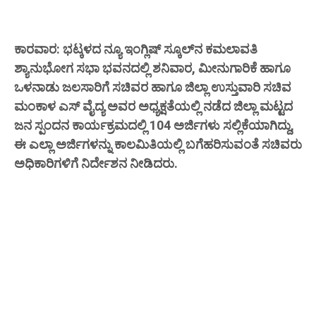
ಕಾರವಾರ: ಭಟ್ಕಳದ ನ್ಯೂ ಇಂಗ್ಲಿಷ್ ಸ್ಕೂಲ್‌ನ ಕಮಲಾವತಿ
ಶ್ಯಾನುಭೋಗ ಸಭಾ ಭವನದಲ್ಲಿ ಶನಿವಾರ, ಮೀನುಗಾರಿಕೆ ಹಾಗೂ
ಒಳನಾಡು ಜಲಸಾರಿಗೆ ಸಚಿವರ ಹಾಗೂ ಜಿಲ್ಲಾ ಉಸ್ತುವಾರಿ ಸಚಿವ
ಮಂಕಾಳ ಎಸ್ ವೈದ್ಯ ಅವರ ಅಧ್ಯಕ್ಷತೆಯಲ್ಲಿ ನಡೆದ ಜಿಲ್ಲಾ ಮಟ್ಟದ
ಜನ ಸ್ಪಂದನ ಕಾರ್ಯಕ್ರಮದಲ್ಲಿ 104 ಅರ್ಜಿಗಳು ಸಲ್ಲಿಕೆಯಾಗಿದ್ದು,
ಈ ಎಲ್ಲಾ ಅರ್ಜಿಗಳನ್ನು ಕಾಲಮಿತಿಯಲ್ಲಿ ಬಗೆಹರಿಸುವಂತೆ ಸಚಿವರು
ಅಧಿಕಾರಿಗಳಿಗೆ ನಿರ್ದೇಶನ ನೀಡಿದರು.