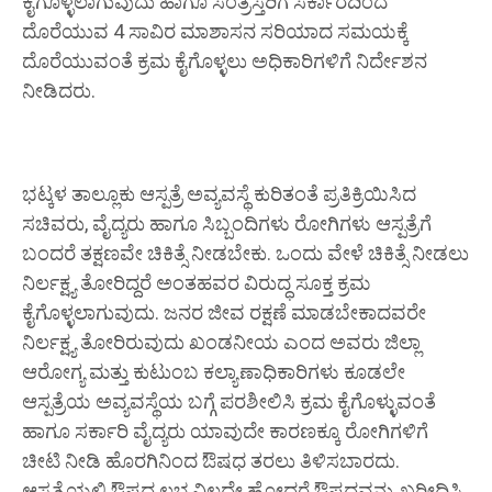
ಕೈಗೊಳ್ಳಲಾಗುವುದು ಹಾಗೂ ಸಂತ್ರಸ್ತರಿಗೆ ಸರ್ಕಾರದಿಂದ
ದೊರೆಯುವ 4 ಸಾವಿರ ಮಾಶಾಸನ ಸರಿಯಾದ ಸಮಯಕ್ಕೆ
ದೊರೆಯುವಂತೆ ಕ್ರಮ ಕೈಗೊಳ್ಳಲು ಅಧಿಕಾರಿಗಳಿಗೆ ನಿರ್ದೇಶನ
ನೀಡಿದರು.
ಭಟ್ಕಳ ತಾಲ್ಲೂಕು ಆಸ್ಪತ್ರೆ ಅವ್ಯವಸ್ಥೆ ಕುರಿತಂತೆ ಪ್ರತಿಕ್ರಿಯಿಸಿದ
ಸಚಿವರು, ವೈದ್ಯರು ಹಾಗೂ ಸಿಬ್ಬಂದಿಗಳು ರೋಗಿಗಳು ಆಸ್ಪತ್ರೆಗೆ
ಬಂದರೆ ತಕ್ಷಣವೇ ಚಿಕಿತ್ಸೆ ನೀಡಬೇಕು. ಒಂದು ವೇಳೆ ಚಿಕಿತ್ಸೆ ನೀಡಲು
ನಿರ್ಲಕ್ಷ್ಯ ತೋರಿದ್ದರೆ ಅಂತಹವರ ವಿರುದ್ಧ ಸೂಕ್ತ ಕ್ರಮ
ಕೈಗೊಳ್ಳಲಾಗುವುದು. ಜನರ ಜೀವ ರಕ್ಷಣೆ ಮಾಡಬೇಕಾದವರೇ
ನಿರ್ಲಕ್ಷ್ಯ ತೋರಿರುವುದು ಖಂಡನೀಯ ಎಂದ ಅವರು ಜಿಲ್ಲಾ
ಆರೋಗ್ಯ ಮತ್ತು ಕುಟುಂಬ ಕಲ್ಯಾಣಾಧಿಕಾರಿಗಳು ಕೂಡಲೇ
ಆಸ್ಪತ್ರೆಯ ಅವ್ಯವಸ್ಥೆಯ ಬಗ್ಗೆ ಪರಶೀಲಿಸಿ ಕ್ರಮ ಕೈಗೊಳ್ಳುವಂತೆ
ಹಾಗೂ ಸರ್ಕಾರಿ ವೈದ್ಯರು ಯಾವುದೇ ಕಾರಣಕ್ಕೂ ರೋಗಿಗಳಿಗೆ
ಚೀಟಿ ನೀಡಿ ಹೊರಗಿನಿಂದ ಔಷಧ ತರಲು ತಿಳಿಸಬಾರದು.
ಆಸ್ಪತ್ರೆಯಲ್ಲಿ ಔಷಧ ಲಭ್ಯವಿಲದೇ ಹೋದರೆ ಔಷಧವನ್ನು ಖರೀದಿಸಿ